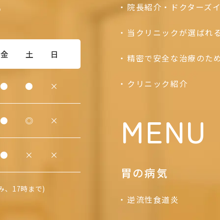
8
院長紹介・ドクターズ
当クリニックが選ばれ
金
土
日
精密で安全な治療のた
クリニック紹介
●
●
×
MENU
●
◎
×
●
×
×
胃の病気
み、17時まで)
逆流性食道炎