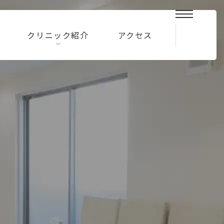
お
クリニック紹介
アクセス
問
い
合
わ
せ