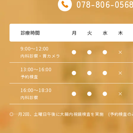
078-806-056
診療時間
月
火
水
木
9:00〜12:00
●
●
●
×
内科診察・
胃カメラ
13:00〜16:00
●
●
●
×
予約検査
16:00〜18:30
●
●
●
×
内科診察
◎
…月2回、土曜日午後に大腸内視鏡検査を実施
(予約検査の